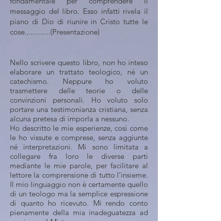
fondamentale per comprendere il
messaggio del libro. Esso infatti rivela il
piano di Dio di riunire in Cristo tutte le
cose.............(Presentazione)
Nello scrivere questo libro, non ho inteso
elaborare un trattato teologico, né un
catechismo. Neppure ho voluto
trasmettere delle teorie o delle
convinzioni personali. Ho voluto solo
portare una testimonianza cristiana, senza
alcuna pretesa di imporla a nessuno.
Ho descritto le mie esperienze, così come
le ho vissute e comprese, senza aggiunte
né interpretazioni. Mi sono limitata a
collegare fra loro le diverse parti
mediante le mie parole, per facilitare al
lettore la comprensione di tutto l’insieme.
Il mio linguaggio non è certamente quello
di un teologo ma la semplice espressione
di quanto ho ricevuto. Mi rendo conto
pienamente della mia inadeguatezza ad