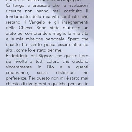
Ci tengo a precisare che le rivelazioni
ricevute non hanno mai costituito il
fondamento della mia vita spirituale, che
restano il Vangelo e gli insegnamenti
della Chiesa. Sono state piuttosto un
aiuto per comprendere meglio la mia vita
e la mia missione personale. Spero che
quanto ho scritto possa essere utile ad
altri, come lo è stato per me.
È desiderio del Signore che questo libro
sia rivolto a tutti coloro che credono
sinceramente in Dio e a quanti
crederanno, senza distinzioni né
preferenze. Per questo non mi è stato mai
chiesto di rivolgermi a qualche persona in
particolare. Per essere pienamente
compreso, questo libro va letto nel suo
insieme, evitando di estrapolare solo
alcune parti, perché ciò
comprometterebbe l’integrità del
messaggio contenuto.
In conclusione, ho condiviso col lettore
ciò che ho sperimentato nel corso della