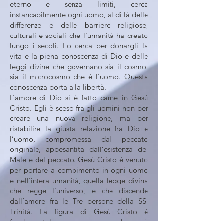
eterno e senza limiti, cerca
instancabilmente ogni uomo, al di là delle
differenze e delle barriere religiose,
culturali e sociali che l’umanità ha creato
lungo i secoli. Lo cerca per donargli la
vita e la piena conoscenza di Dio e delle
leggi divine che governano sia il cosmo,
sia il microcosmo che è l’uomo. Questa
conoscenza porta alla libertà.
L’amore di Dio si è fatto carne in Gesù
Cristo. Egli è sceso fra gli uomini non per
creare una nuova religione, ma per
ristabilire la giusta relazione fra Dio e
l’uomo, compromessa dal peccato
originale, appesantita dall’esistenza del
Male e del peccato. Gesù Cristo è venuto
per portare a compimento in ogni uomo
e nell’intera umanità, quella legge divina
che regge l’universo, e che discende
dall’amore fra le Tre persone della SS.
Trinità. La figura di Gesù Cristo è