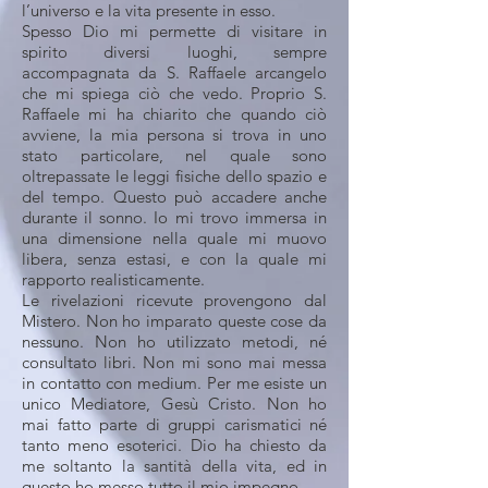
l’universo e la vita presente in esso.
Spesso Dio mi permette di visitare in
spirito diversi luoghi, sempre
accompagnata da S. Raffaele arcangelo
che mi spiega ciò che vedo. Proprio S.
Raffaele mi ha chiarito che quando ciò
avviene, la mia persona si trova in uno
stato particolare, nel quale sono
oltrepassate le leggi fisiche dello spazio e
del tempo. Questo può accadere anche
durante il sonno. Io mi trovo immersa in
una dimensione nella quale mi muovo
libera, senza estasi, e con la quale mi
rapporto realisticamente.
Le rivelazioni ricevute provengono dal
Mistero. Non ho imparato queste cose da
nessuno. Non ho utilizzato metodi, né
consultato libri. Non mi sono mai messa
in contatto con medium. Per me esiste un
unico Mediatore, Gesù Cristo. Non ho
mai fatto parte di gruppi carismatici né
tanto meno esoterici. Dio ha chiesto da
me soltanto la santità della vita, ed in
questo ho messo tutto il mio impegno.