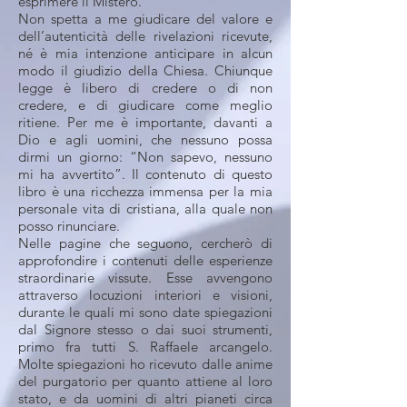
esprimere il Mistero.
Non spetta a me giudicare del valore e
dell’autenticità delle rivelazioni ricevute,
né è mia intenzione anticipare in alcun
modo il giudizio della Chiesa. Chiunque
legge è libero di credere o di non
credere, e di giudicare come meglio
ritiene. Per me è importante, davanti a
Dio e agli uomini, che nessuno possa
dirmi un giorno: “Non sapevo, nessuno
mi ha avvertito”. Il contenuto di questo
libro è una ricchezza immensa per la mia
personale vita di cristiana, alla quale non
posso rinunciare.
Nelle pagine che seguono, cercherò di
approfondire i contenuti delle esperienze
straordinarie vissute. Esse avvengono
attraverso locuzioni interiori e visioni,
durante le quali mi sono date spiegazioni
dal Signore stesso o dai suoi strumenti,
primo fra tutti S. Raffaele arcangelo.
Molte spiegazioni ho ricevuto dalle anime
del purgatorio per quanto attiene al loro
stato, e da uomini di altri pianeti circa