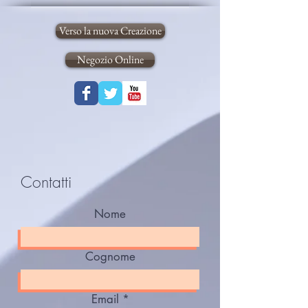
Verso la nuova Creazione
Negozio Online
Contatti
Nome
Cognome
Email