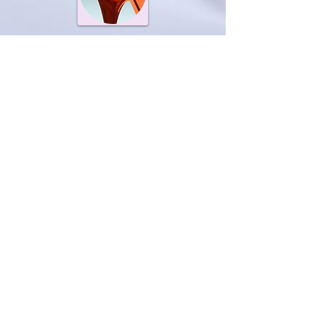
Nuovi Prodotti
Più venduti
Libri in italiano
Libri multilingua
DVD
Tel:
331 6709504
Email:
edizioni@lucidellesodo.com
Edizioni Luci dell’Esodo SrL, Sede legale:
via Cava,
34 - 25043
Malegno (BRESCIA)
P.IVA
03798240275