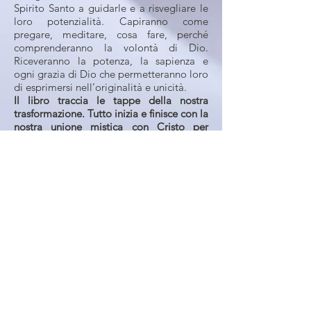
Spirito Santo a guidarle e a risvegliare le
loro potenzialità. Capiranno come
pregare, meditare, cosa fare, perché
comprenderanno la volontà di Dio.
Riceveranno la potenza, la sapienza e
ogni grazia di Dio che permetteranno loro
di esprimersi nell’originalità e unicità.
Il libro traccia le tappe della nostra
trasformazione. Tutto inizia e finisce con la
nostra unione mistica con Cristo per
mezzo di Maria SS.
Progrediamo nella conoscenza immediata
di Dio, nella visione intellettiva per
arrivare a un rapporto permanente a
faccia a faccia con Dio. L’autrice
testimonia che Dio porrà l’universo
davanti ad una scelta: Dio o Satana. In
base a questa scelta, un resto di umanità
fedele a Dio si staccherà per sempre da
tutto ciò che è corrotto e che finirà con
Satana. Sarà un processo silenzioso.
Stefania Caterina afferma di impegnarsi a
vivere ogni giorno a faccia a faccia con