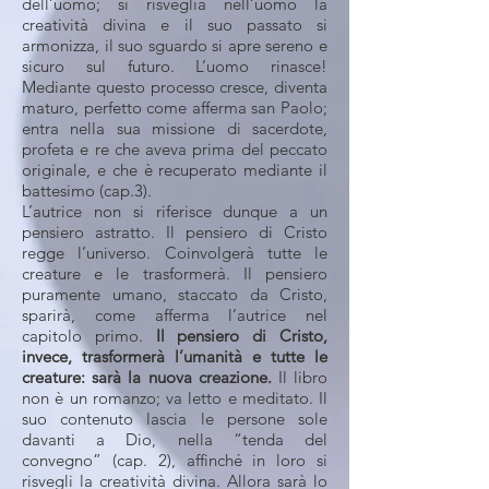
dell’uomo; si risveglia nell’uomo la
creatività divina e il suo passato si
armonizza, il suo sguardo si apre sereno e
sicuro sul futuro. L’uomo rinasce!
Mediante questo processo cresce, diventa
maturo, perfetto come afferma san Paolo;
entra nella sua missione di sacerdote,
profeta e re che aveva prima del peccato
originale, e che è recuperato mediante il
battesimo (cap.3).
L’autrice non si riferisce dunque a un
pensiero astratto. Il pensiero di Cristo
regge l’universo. Coinvolgerà tutte le
creature e le trasformerà. Il pensiero
puramente umano, staccato da Cristo,
sparirà, come afferma l’autrice nel
capitolo primo.
Il pensiero di Cristo,
invece, trasformerà l’umanità e tutte le
creature: sarà la nuova creazione.
Il libro
non è un romanzo; va letto e meditato. Il
suo contenuto lascia le persone sole
davanti a Dio, nella “tenda del
convegno” (cap. 2), affinché in loro si
risvegli la creatività divina. Allora sarà lo