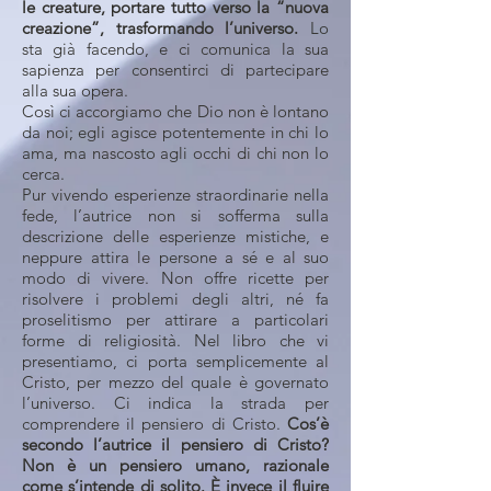
le creature, portare tutto verso la “nuova
creazione”, trasformando l’universo.
Lo
sta già facendo, e ci comunica la sua
sapienza per consentirci di partecipare
alla sua opera.
Così ci accorgiamo che Dio non è lontano
da noi; egli agisce potentemente in chi lo
ama, ma nascosto agli occhi di chi non lo
cerca.
Pur vivendo esperienze straordinarie nella
fede, l’autrice non si sofferma sulla
descrizione delle esperienze mistiche, e
neppure attira le persone a sé e al suo
modo di vivere. Non offre ricette per
risolvere i problemi degli altri, né fa
proselitismo per attirare a particolari
forme di religiosità. Nel libro che vi
presentiamo, ci porta semplicemente al
Cristo, per mezzo del quale è governato
l’universo. Ci indica la strada per
comprendere il pensiero di Cristo.
Cos’è
secondo l’autrice il pensiero di Cristo?
Non è un pensiero umano, razionale
come s’intende di solito. È invece il fluire