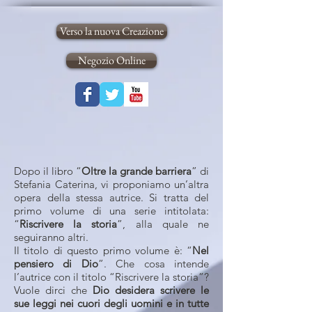
Verso la nuova Creazione
Negozio Online
Dopo il libro “
Oltre la grande barriera
” di
Stefania Caterina, vi proponiamo un’altra
opera della stessa autrice. Si tratta del
primo volume di una serie intitolata:
“
Riscrivere la storia
”, alla quale ne
seguiranno altri.
Il titolo di questo primo volume è: “
Nel
pensiero di Dio
”. Che cosa intende
l’autrice con il titolo “Riscrivere la storia”?
Vuole dirci che
Dio desidera scrivere le
sue leggi nei cuori degli uomini e in tutte