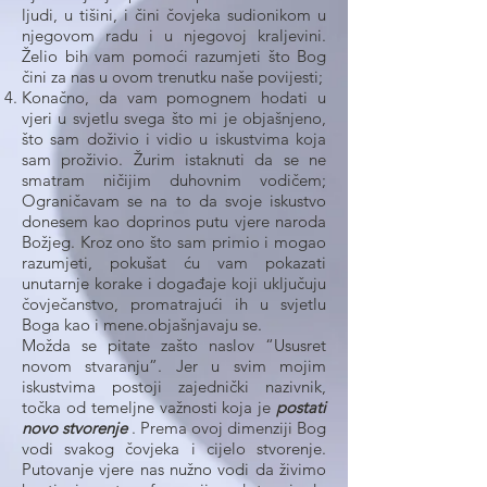
ljudi, u tišini, i čini čovjeka sudionikom u
njegovom radu i u njegovoj kraljevini.
Želio bih vam pomoći razumjeti što Bog
čini za nas u ovom trenutku naše povijesti;
Konačno, da vam pomognem hodati u
vjeri u svjetlu svega što mi je objašnjeno,
što sam doživio i vidio u iskustvima koja
sam proživio. Žurim istaknuti da se ne
smatram ničijim duhovnim vodičem;
Ograničavam se na to da svoje iskustvo
donesem kao doprinos putu vjere naroda
Božjeg. Kroz ono što sam primio i mogao
razumjeti, pokušat ću vam pokazati
unutarnje korake i događaje koji uključuju
čovječanstvo, promatrajući ih u svjetlu
Boga kao i mene.objašnjavaju se.
Možda se pitate zašto naslov “Ususret
novom stvaranju”. Jer u svim mojim
iskustvima postoji zajednički nazivnik,
točka od temeljne važnosti koja je
postati
novo stvorenje
. Prema ovoj dimenziji Bog
vodi svakog čovjeka i cijelo stvorenje.
Putovanje vjere nas nužno vodi da živimo