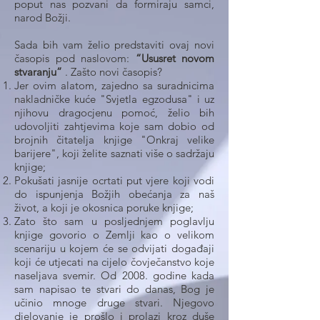
poput nas pozvani da formiraju samci,
narod Božji.
Sada bih vam želio predstaviti ovaj novi
časopis pod naslovom:
“Ususret novom
stvaranju”
. Zašto novi časopis?
Jer ovim alatom, zajedno sa suradnicima
nakladničke kuće "Svjetla egzodusa" i uz
njihovu dragocjenu pomoć, želio bih
udovoljiti zahtjevima koje sam dobio od
brojnih čitatelja knjige "Onkraj velike
barijere", koji želite saznati više o sadržaju
knjige;
Pokušati jasnije ocrtati put vjere koji vodi
do ispunjenja Božjih obećanja za naš
život, a koji je okosnica poruke knjige;
Zato što sam u posljednjem poglavlju
knjige govorio o Zemlji kao o velikom
scenariju u kojem će se odvijati događaji
koji će utjecati na cijelo čovječanstvo koje
naseljava svemir. Od 2008. godine kada
sam napisao te stvari do danas, Bog je
učinio mnoge druge stvari. Njegovo
djelovanje je prošlo i prolazi kroz duše