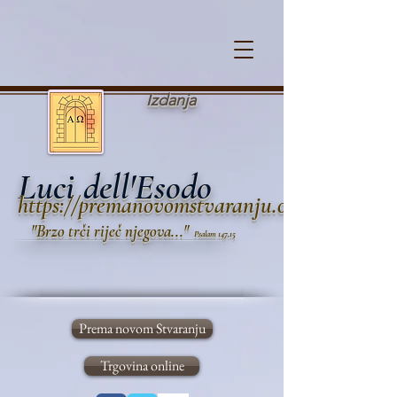
Cookie Policy
Izdanja
Luci dell'Esodo
https://premanovomstvaranju.org
"B
rzo trči
riječ n
jegova..."
Psalam 147,15
Prema novom Stvaranju
Trgovina online