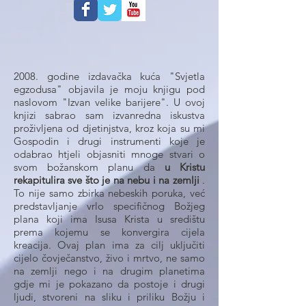
2008. godine izdavačka kuća "Svjetla
egzodusa" objavila je moju knjigu pod
naslovom "Izvan velike barijere". U ovoj
knjizi sabrao sam izvanredna iskustva
proživljena od djetinjstva, kroz koja su mi
Gospodin i drugi instrumenti koje je
odabrao htjeli objasniti mnoge stvari o
svom božanskom planu da
u Kristu
rekapitulira sve što je na nebu i na zemlji
.
To nije samo zbirka nebeskih poruka, već
predstavljanje vrlo specifičnog Božjeg
plana koji ima Isusa Krista u središtu
prema kojemu se konvergira cijela
kreacija. Ovaj plan ima za cilj uključiti
cijelo čovječanstvo, živo i mrtvo, ne samo
na zemlji nego i na drugim planetima
gdje mi je pokazano da postoje i drugi
ljudi, stvoreni na sliku i priliku Božju i