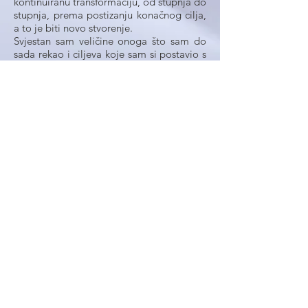
kontinuiranu transformaciju, od stupnja do
stupnja, prema postizanju konačnog cilja,
a to je biti novo stvorenje.
Svjestan sam veličine onoga što sam do
sada rekao i ciljeva koje sam si postavio s
temeljno jednostavnim alatom kao što je
ovaj časopis. Također prepoznajem svoju
granicu stvorenja. No, vjerujem da se uz
Božju pomoć, uz vašu potporu i molitvu,
kao i uz zajedništvo koje će se sigurno
roditi među nama, ovi ciljevi mogu
ostvariti. Vjerujem da ih zajedno možemo
postići. Isus je rekao: "Sve je moguće
onima koji vjeruju" (Mk 9, 23).
Završavajući ovu prezentaciju, želim vam
unaprijed zahvaliti na pažnji i uvjeriti vas u
svoje molitve. Grlim vas u Kristu i želim
vam sve najbolje.
Stefania Caterina