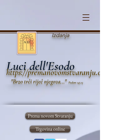
Cookie Policy
Izdanja
Luci dell'Esodo
https://premanovomstvaranju.org
"B
rzo trči
riječ n
jegova..."
Psalam 147,15
Prema novom Stvaranju
Trgovina online