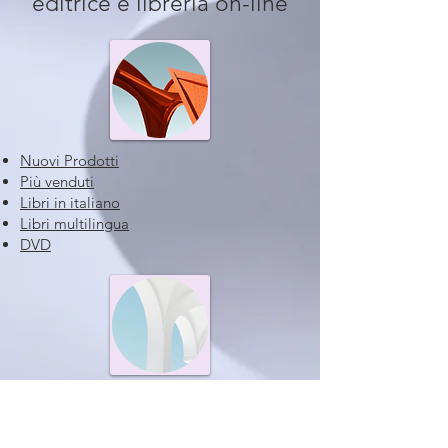
editrice e libreria on-line
Nuovi Prodotti
Più venduti
Libri in italiano
Libri multilingua
DVD
Tel:
331 6709504