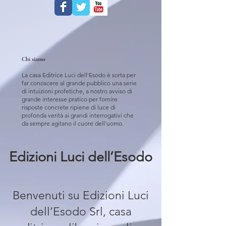
Chi siamo
La casa Editrice Luci dell'Esodo è sorta per
far conoscere al grande pubblico una serie
di intuizioni profetiche, a nostro avviso di
grande interesse pratico per fornire
risposte concrete ripiene di luce di
profonda verità ai grandi interrogativi che
da sempre agitano il cuore dell'uomo.
Edizioni Luci dell’Esodo
Benvenuti su Edizioni Luci
dell’Esodo Srl, casa