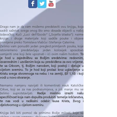
Drago nam je da vam možemo predstaviti ovu knjigu, koja
sadrži sažetak svega onog što smo dosada objavili u našoj
Izdavačkoj Kući „Luci dell'Esodo“ („Svjetla Izlaska“): naime
knjige i druge materijale koji sadrže pouke i objave
primljene preko Tomislava Vlašića i Stefanije Caterine.
Želimo vam ponuditi jedan pregled primljenih pouka, koje
istovremeno predstavljaju jedan kolosijek sposoban
usmjeriti one koji žele upoznati i ići ovim našim hodom.
To
je hod u zajedništvu sa Božjim sredstvima: redovnim,
izvanrednim i uzvišenim koja su predviđena za ovo vrijeme,
te sa Crkvom, tj. Božjim narodom, koji postoji i djeluje u
cijelom svemiru. To je hod koji prolazi kroz uglavljenje u
Kristu svega stvorenoga na nebu i na zemlji, (Ef 1,10) i koji
vodi u novo stvaranje.
Nemamo namjeru razvijati ili komentirati nauk Katoličke
Crkve, koji se za nas podrazumijeva, a još manje mu se
želimo suprotstavljati.
Radije mislimo izraziti našu
specifičnost koja nam dopušta produbiti temelje kršćanstva,
te nas vodi u radikalni odabir Isusa Krista, živog i
djelotvornog u cijelom svemiru.
Knjiga želi biti pomoć da primimo Božje milosti, koje su
obilne u ovom vremenu, da bismo bolje upoznali djelovanje