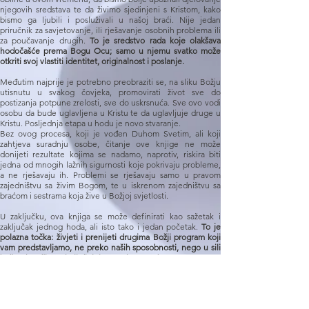
njegovih sredstava te da živimo sjedinjeni s Kristom, kako
bismo ga ljubili i posluživali u našoj braći. Nije jedan
priručnik za savjetovanje, ili rješavanje osobnih problema ili
za poučavanje drugih.
To je sredstvo rada koje olakšava
hodočašće prema Bogu Ocu; samo u njemu svatko može
otkriti svoj vlastiti identitet, originalnost i poslanje.
Međutim najprije je potrebno preobraziti se, na sliku Božju
utisnutu u svakog čovjeka, promovirati život sve do
postizanja potpune zrelosti, sve do uskrsnuća. Sve ovo vodi
osobu da bude uglavljena u Kristu te da uglavljuje druge u
Kristu. Posljednja etapa u hodu je novo stvaranje.
Bez ovog procesa, koji je vođen Duhom Svetim, ali koji
zahtjeva suradnju osobe, čitanje ove knjige ne može
donijeti rezultate kojima se nadamo, naprotiv, riskira biti
jedna od mnogih lažnih sigurnosti koje pokrivaju probleme,
a ne rješavaju ih. Problemi se rješavaju samo u pravom
zajedništvu sa živim Bogom, te u iskrenom zajedništvu sa
braćom i sestrama koja žive u Božjoj svjetlosti.
U zaključku, ova knjiga se može definirati kao sažetak i
zaključak jednog hoda, ali isto tako i jedan početak.
To je
polazna točka: živjeti i prenijeti drugima Božji program koji
vam predstavljamo, ne preko naših sposobnosti, nego u sili
božanskog života koji djeluje u svakome od nas.