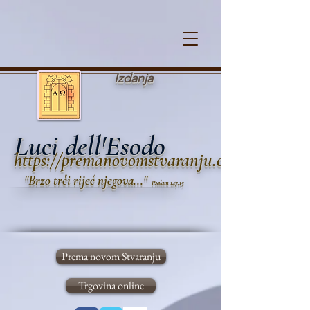
Cookie Policy
Izdanja
Luci dell'Esodo
https://premanovomstvaranju.org
"B
rzo trči
riječ n
jegova..."
Psalam 147,15
Prema novom Stvaranju
Trgovina online